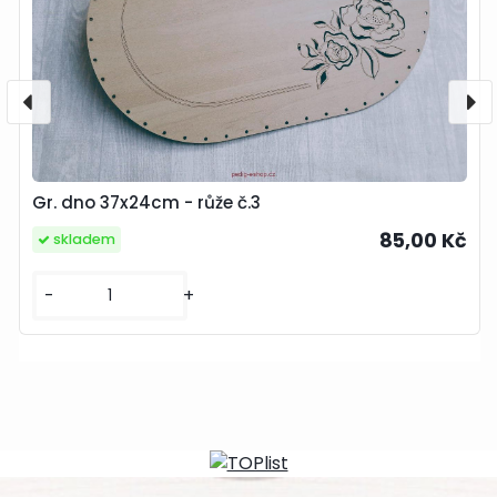
Gr. dno 37x24cm - růže č.3
85,00 Kč
skladem
-
+