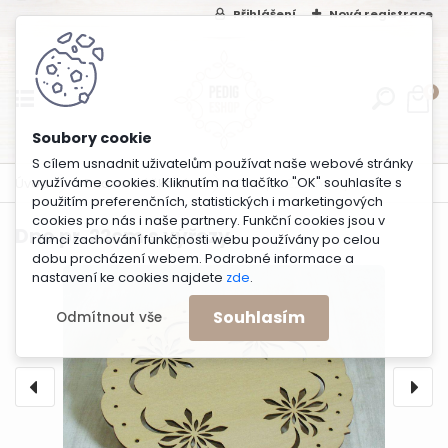
Přihlášení
Nová registrace
0
S cílem usnadnit uživatelům používat naše webové stránky
Úvod
Dna na háčkování
Dno pr. 22cm s výřezy
využíváme cookies. Kliknutím na tlačítko "OK" souhlasíte s
použitím preferenčních, statistických i marketingových
cookies pro nás i naše partnery. Funkční cookies jsou v
Dno pr. 22cm s výřezy
rámci zachování funkčnosti webu používány po celou
dobu procházení webem. Podrobné informace a
nastavení ke cookies najdete
zde
.
Souhlasím
Odmítnout vše