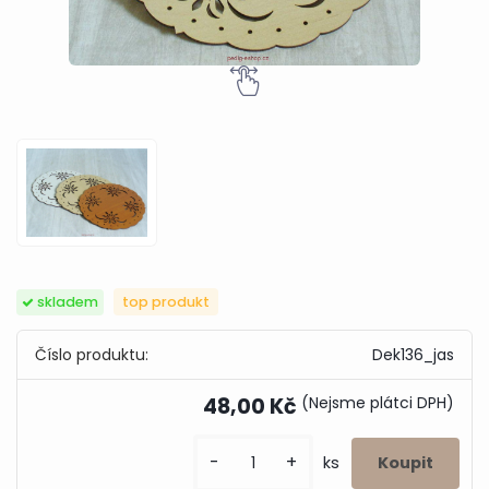
skladem
top produkt
Číslo produktu:
Dek136_jas
48,00 Kč
(Nejsme plátci DPH)
-
+
ks